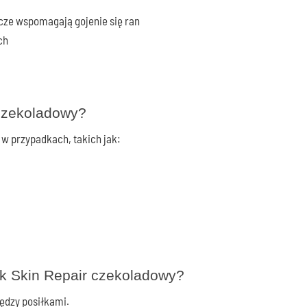
wcze wspomagają gojenie się ran
ch
 czekoladowy?
w przypadkach, takich jak:
,
nk Skin Repair czekoladowy?
ędzy posiłkami.