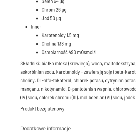
Selen 64 μg
Chrom 26 μg
Jod 50 μg
Inne:
Karotenoidy 1,5 mg
Cholina 138 mg
Osmolarność 490 mOsmol/l
Składniki: białka mleka (krowiego), woda, maltodekstryna,
askorbinian sodu, karotenoidy – zawierają soję (beta-kar
choliny, DL-alfa-tokoferol, chlorek potasu, cytrynian potasu
manganu, nikotynamid, D-pantotenian wapnia, chlorowodor
(IV) sodu, chlorek chromu (III), molibdenian (VI) sodu, jod
Produkt bezglutenowy.
Dodatkowe informacje