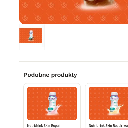
Leki i suplementy na apetyt
Tabletki na 
Zioła i leki na biegunkę
Leki na pros
Probiotyki i synbiotyki
Witaminy dl
Preparaty nawadniające i uzupełniające
Leki i supl
elektrolity
Leki i suple
Leki na wątrobę bez recepty
Leki i maści 
Leki na pasożyty ludzkie bez recepty
Leki przeci
Leki na chorobę lokomocyjną
Leki na hem
Leki przeciwbólowe i przeciwgorączkowe
Podobne produkty
Leki na wzm
Tabletki przeciwbólowe i przeciwgorączkowe
bez recepty
Maści i żele
Saszetki przeciwbólowe bez recepty
Maści i żele
Tabletki przeciwbólowe dla dorosłych
Suplementy 
Leki przeci
Leki i suplementy na układ nerwowy
Plastry prz
Leki nasenne bez recepty
Nutridrink Skin Repair
Nutridrink Skin Repair wan
Leki na zap
Melatonina - tabletki melatonina na sen