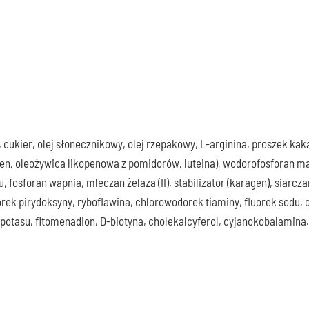
 cukier, olej słonecznikowy, olej rzepakowy, L-arginina, proszek ka
oten, oleożywica likopenowa z pomidorów, luteina), wodorofosforan m
, fosforan wapnia, mleczan żelaza (II), stabilizator (karagen), siarcza
ek pirydoksyny, ryboflawina, chlorowodorek tiaminy, fluorek sodu, 
ek potasu, fitomenadion, D-biotyna, cholekalcyferol, cyjanokobalamina.