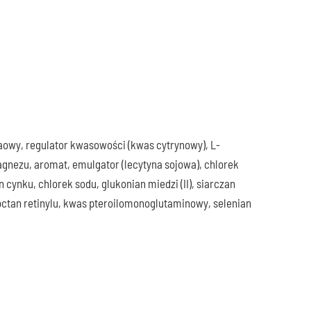
kaowy, regulator kwasowości (kwas cytrynowy), L-
agnezu, aromat, emulgator (lecytyna sojowa), chlorek
n cynku, chlorek sodu, glukonian miedzi (II), siarczan
octan retinylu, kwas pteroilomonoglutaminowy, selenian