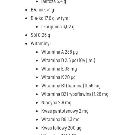
laktoza 3,4 g
Błonnik <1 g
Białko 17,6 g, w tym:
L-arginina 3,02 g
Sól 0,26 g
Witaminy:
Witamina A 238 μg
Witamina D 2,6 μg (104 j.m.)
Witamina E 38 mg
Witamina K 20 μg
Witamina B1 (tiamina) 0,56 mg
Witamina B2 (ryboflawina) 1,26 mg
Niacyna 2,8 mg
Kwas pantotenowy 2 mg
Witamina B6 1,3 mg
Kwas foliowy 200 μg