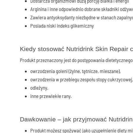
Dostarcza organizmowi dużą porcję białka i energii
Arginina i inne odpowiednio dobrane składniki odży
Zawiera antyoksydanty niezbędne w stanach zapalny
Posiada niski indeks glikemiczny
Kiedy stosować Nutridrink Skin Repair
Produkt przeznaczony jest do postępowania dietetycznego 
owrzodzenia goleni (żylne, tętnicze, mieszane),
owrzodzenia w przebiegu zespołu stopy cukrzycowej
odleżyny,
inne przewlekłe rany.
Dawkowanie – jak przyjmować Nutridri
Produkt możesz spożywać jako uzupełnienie diety mi