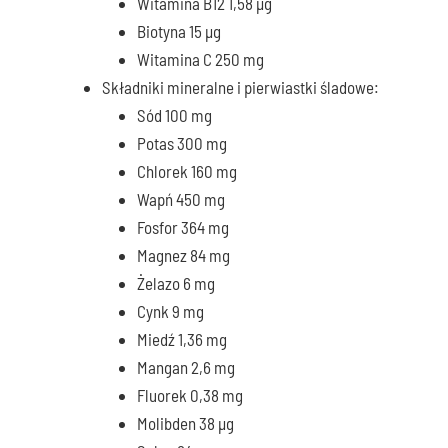
Witamina B12 1,58 μg
Biotyna 15 μg
Witamina C 250 mg
Składniki mineralne i pierwiastki śladowe:
Sód 100 mg
Potas 300 mg
Chlorek 160 mg
Wapń 450 mg
Fosfor 364 mg
Magnez 84 mg
Żelazo 6 mg
Cynk 9 mg
Miedź 1,36 mg
Mangan 2,6 mg
Fluorek 0,38 mg
Molibden 38 μg