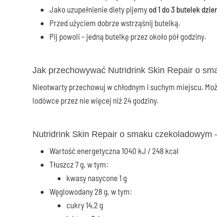
Jako uzupełnienie diety pijemy
od 1 do 3 butelek dzi
Przed użyciem dobrze wstrząśnij butelką.
Pij powoli – jedną butelkę przez około pół godziny.
Jak przechowywać Nutridrink Skin Repair o s
Nieotwarty przechowuj w chłodnym i suchym miejscu. Może
lodówce przez nie więcej niż 24 godziny.
Nutridrink Skin Repair o smaku czekoladowym –
Wartość energetyczna 1040 kJ / 248 kcal
Tłuszcz 7 g, w tym:
kwasy nasycone 1 g
Węglowodany 28 g, w tym:
cukry 14,2 g