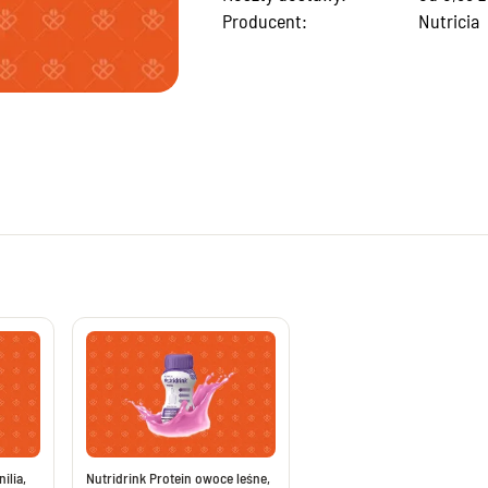
Producent:
Nutricia
potencję, leki na erekcję
Preparaty na opryszczkę
tatę bez recepty
Żele na ukąszenia owadów
a mężczyzny
Leki na szybsze gojenie ran
Preparaty na wszy i gnidy
ementy na układ krążenia
Leki na nadmierne pocenie się
menty na cholesterol
Szampony na łupież
na żylaki
Kremy i maści na odparzenia
wzakrzepowe bez recepty
Maści i kremy na odleżyny
oroidy bez recepty
Preparaty na oczy i poprawę wzroku
ocnienie kości i stawów
Tabletki na oczy z luteiną
 na stawy
Krople nawilżające do oczu
 na stłuczenia
Krople na czerwone oczy
diety na stawy
Krople ze świetlikiem
wzapalne bez recepty
Krople do oczu
eciwbólowe i rozgrzewające
Witaminy i luteina na oczy
ilia,
Nutridrink Protein owoce leśne,
alenie układu moczowego
Tabletki z luteiną