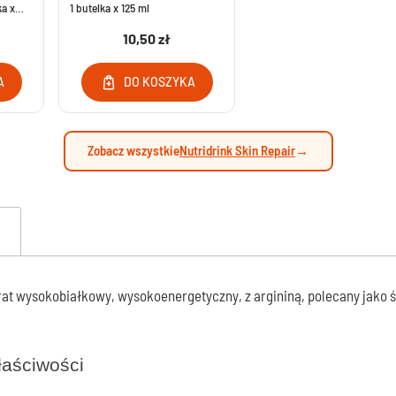
ka x
1 butelka x 125 ml
Maści na jęczmień bez recepty
wki moczowej - leki bez recepty
10,50 zł
Chusteczki do higieny oczu i powiek
alenie gruczołu krokowego
Krople z jodkiem potasu bez recepty
ementy na nietrzymanie moczu
A
DO KOSZYKA
lenie pęcherza bez recepty
Środki na rzucenie palenia
ymne - Leki bez recepty
Leki na rzucenie palenia
ienie nerkowe bez recepty
Zobacz wszystkie
Nutridrink Skin Repair
→
 na drogi moczowe
rat wysokobiałkowy, wysokoenergetyczny, z argininą, polecany jako 
łaściwości