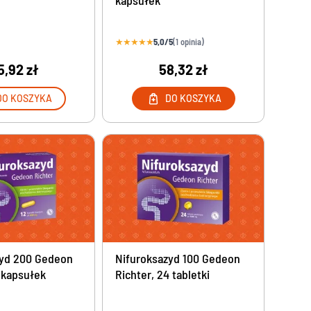
kapsułek
★
★
★
★
★
5,0/5
(1 opinia)
5,92 zł
58,32 zł
DO KOSZYKA
DO KOSZYKA
zyd 200 Gedeon
Nifuroksazyd 100 Gedeon
2 kapsułek
Richter, 24 tabletki