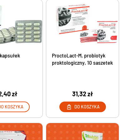
Herbatki ziołowe i mieszanki ziół
Herbaty ziołowe i mieszanki ziół
Preparaty dla diabetyków
Leki na cukrzycę bez recepty
Żywienie medyczne
0 kapsułek
ProctoLact-M, probiotyk
Nestle Resource preparaty odżywcze
proktologiczny, 10 saszetek
Olimp Nutramil
Nutridrinki
Białko w proszku
Recomed – żywienie medyczne i preparaty
2,40 zł
31,32 zł
odżywcze
Środki odkażające
DO KOSZYKA
DO KOSZYKA
Preparaty do dezynfekcji skóry
Żele do dezynfekcji
Spraye na komary i kleszcze