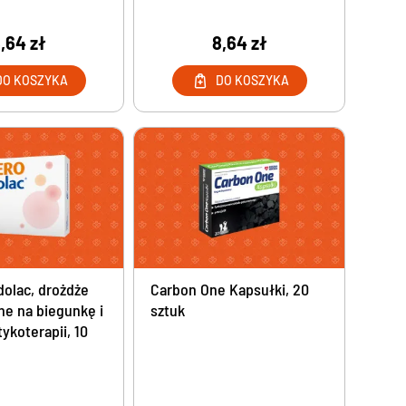
,64 zł
8,64 zł
DO KOSZYKA
DO KOSZYKA
dolac, drożdże
Carbon One Kapsułki, 20
ne na biegunkę i
sztuk
ykoterapii, 10