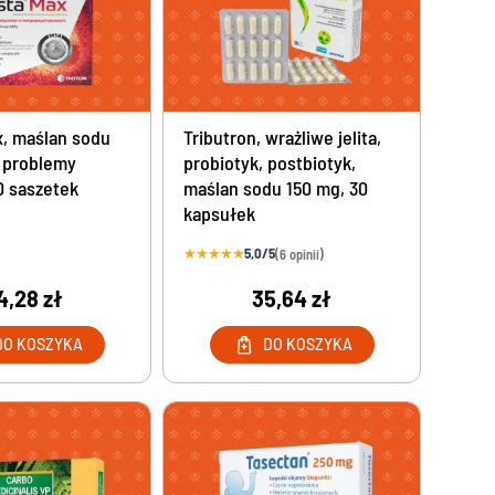
Naturalne środki na komary
Repelenty z DEET na komary i kleszcze
Sprzęt medyczny online
Aspiratory i gruszki do nosa dla dzieci
x, maślan sodu
Tributron, wrażliwe jelita,
 problemy
probiotyk, postbiotyk,
Ciśnieniomierze elektroniczne
30 saszetek
maślan sodu 150 mg, 30
Inhalatory dla dzieci i dorosłych
kapsułek
Laktatory elektryczne
Maski na twarz ochronne
★
★
★
★
★
5,0/5
(6 opinii)
Pulsoksymetry
4,28 zł
35,64 zł
Termometry bezdotykowe
Testy na płodność dla mężczyzn
DO KOSZYKA
DO KOSZYKA
Produkty do higieny jamy ustnej
Higiena aparatów ortodontycznych - preparaty i
żele
Leki na afty i zapalenie jamy ustnej