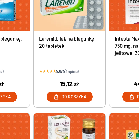
Maści na jęczmień bez recepty
wki moczowej - leki bez recepty
Chusteczki do higieny oczu i powiek
alenie gruczołu krokowego
Krople z jodkiem potasu bez recepty
ementy na nietrzymanie moczu
lenie pęcherza bez recepty
Środki na rzucenie palenia
 biegunkę,
Laremid, lek na biegunkę,
Intesta Ma
ymne - Leki bez recepty
20 tabletek
750 mg, na
Leki na rzucenie palenia
ienie nerkowe bez recepty
jelitowe, 
 na drogi moczowe
★
★
★
★
★
5,0/5
ie)
(1 opinia)
zł
15,12 zł
4
SZYKA
DO KOSZYKA