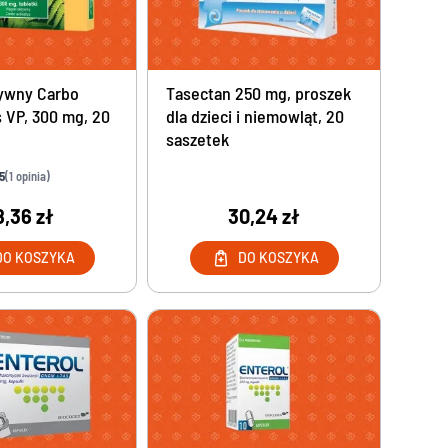
Leki na nieświeży oddech i halitozę
Leki na suchość w ustach
Pasty do zębów na próchnicę
Pasty do zębów nadwrażliwych
tywny Carbo
Tasectan 250 mg, proszek
Pasty na krwawiące dziąsła
s VP, 300 mg, 20
dla dzieci i niemowląt, 20
saszetek
Płyny do płukania na krwawiące dziąsła
Płyny do płukania ust przeciw próchnicy
5
(1 opinia)
Wybielające pasty do zębów
8,36 zł
30,24 zł
Preparaty do czyszczenia uszu
DO KOSZYKA
DO KOSZYKA
Preparaty do czyszczenia uszu
Pielęgnacja stóp
Maści na odciski i modzele
Maski i skarpetki złuszczające do stóp