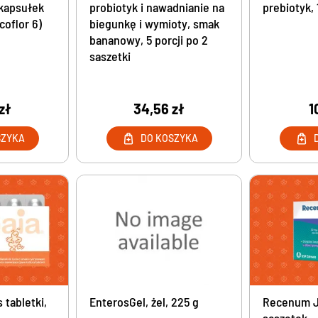
 kapsułek
probiotyk i nawadnianie na
prebiotyk,
oflor 6)
biegunkę i wymioty, smak
bananowy, 5 porcji po 2
saszetki
zł
34,56 zł
1
SZYKA
DO KOSZYKA
 tabletki,
EnterosGel, żel, 225 g
Recenum Ju