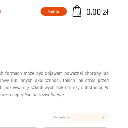
0,00 zł
Konto
Suplementy na włosy i paznokcie
Szampony i suplementy na wypadanie włosów
Tabletki na włosy, skórę i paznokcie
Tabletki przyspieszajace opalanie
nych formach może być objawem poważnej choroby lub
 dzieci
Leki wspomagające odchudzanie
awy lub innych okoliczności, takich jak stres przed
 pozbywa się szkodliwych bakterii czy substancji. W
Błonnik w tabletkach
 bez recepty
leki na rozwolnienie
.
Probiotyki na odchudzanie
Spalacze tłuszczu
Tabletki na odchudzanie
Sortuj wg
Tabletki na pozbycie się wody z organizmu
ty