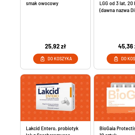
smak owocowy
LGG od 3 lat, 20
(dawna nazwa Dic
25,92 zł
45,36 
DO KOSZYKA
DO KO
Lakcid Entero, probiotyk
BioGaia Protectis