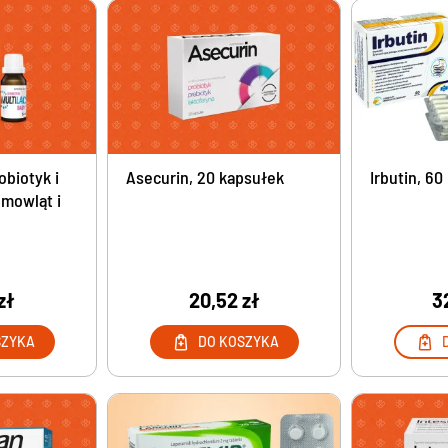
potencję, leki na erekcję
Preparaty na opryszczkę
tatę bez recepty
Żele na ukąszenia owadów
a mężczyzny
Leki na szybsze gojenie ran
Preparaty na wszy i gnidy
ementy na układ krążenia
Leki na nadmierne pocenie się
menty na cholesterol
Szampony na łupież
na żylaki
obiotyk i
Asecurin, 20 kapsułek
Irbutin, 6
Kremy i maści na odparzenia
emowląt i
wzakrzepowe bez recepty
Maści i kremy na odleżyny
oroidy bez recepty
Preparaty na oczy i poprawę wzroku
ocnienie kości i stawów
Tabletki na oczy z luteiną
 na stawy
zł
20,52 zł
3
Krople nawilżające do oczu
 na stłuczenia
Krople na czerwone oczy
SZYKA
DO KOSZYKA
diety na stawy
Krople ze świetlikiem
wzapalne bez recepty
Krople do oczu
eciwbólowe i rozgrzewające
Witaminy i luteina na oczy
alenie układu moczowego
Tabletki z luteiną