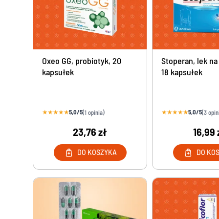
Tabletki na stres bez recepty
Zapalenie ce
Tabletki na zmęczenie i brak energii
Leki na zap
Tabletki na pamięć i koncentrację dla dorosłych
Leki i supl
Leki na chrapanie
Leki na zapa
Oxeo GG, probiotyk, 20
Stoperan, lek na
Leki na nerwy bez recepty
Infekcje int
kapsułek
18 kapsułek
Kofeina w tabletkach
Leki na kam
Tabletki na kaca
Suplementy
Leki i suplementy na układ nerwowy
★
★
★
★
★
5,0/5
★
★
★
★
★
5,0/5
(1 opinia)
(3 opin
Leki na obniżenie kortyzolu
23,76 zł
16,99 
Leki na depresję bez recepty
Leki na zespół cieśni nadgarstka - preparaty bez
DO KOSZYKA
DO KO
recepty
Tabletki na zespół niespokojnych nóg