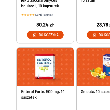
lek z Saccharomyces
10 sztuk
boulardii, 10 kapsułek
★
★
★
★
★
5,0/5
(1 opinia)
30,24 zł
23,76 
DO KOSZYKA
DO KO
Enterol Forte, 500 mg, 14
Smecta, 10 sasz
saszetek