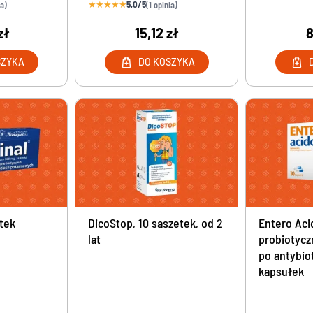
★
★
★
★
★
5,0/5
ia)
(1 opinia)
zł
15,12 zł
8
SZYKA
DO KOSZYKA
etek
DicoStop, 10 saszetek, od 2
Entero Aci
lat
probiotycz
po antybiot
kapsułek