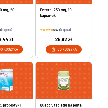
50 mg, 20
Enterol 250 mg, 10
kapsułek
5
★
★
★
★
★
5,0/5
(1 opinia)
(1 opinia)
6,44 zł
25,92 zł
DO KOSZYKA
DO KOSZYKA
, probiotyk i
Quecor, tabletki na jelita i