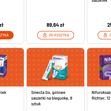
saszetek
zł
89,64 zł
2
SZYKA
DO KOSZYKA
etek
Smecta Go, gotowe
Nifuroksa
saszetki na biegunkę, 8
Richter, 1
sztuk