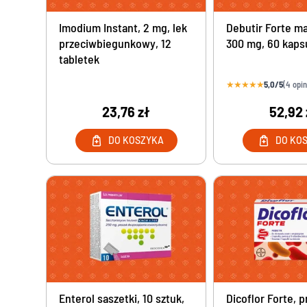
Imodium Instant, 2 mg, lek
Debutir Forte m
przeciwbiegunkowy, 12
300 mg, 60 kaps
tabletek
★
★
★
★
★
5,0/5
(4 opin
23,76 zł
52,92 
DO KOSZYKA
DO KO
Enterol saszetki, 10 sztuk,
Dicoflor Forte, 