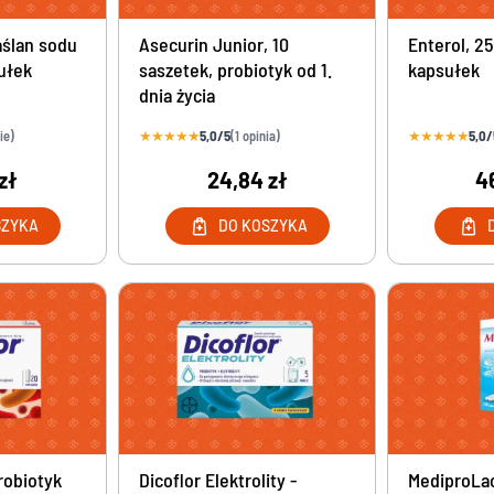
aślan sodu
Asecurin Junior, 10
Enterol, 2
ułek
saszetek, probiotyk od 1.
kapsułek
dnia życia
★
★
★
★
★
5,0/5
★
★
★
★
★
5,0/
ie)
(1 opinia)
zł
24,84 zł
4
SZYKA
DO KOSZYKA
probiotyk
Dicoflor Elektrolity -
MediproLac