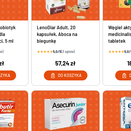
robiotyk
LenoDiar Adult, 20
Węgiel ak
dla
kapsułek, Aboca na
medicinali
i, 5 ml
biegunkę
tabletek
★
★
★
★
★
5,0/5
★
★
★
★
★
5,0/
ie)
(3 opinie)
zł
57,24 zł
1
SZYKA
DO KOSZYKA