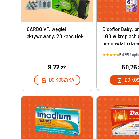
CARBO VP, węgiel
Dicoflor Baby, p
aktywowany, 20 kapsułek
LGG w kroplach 
niemowląt i dziec
★
★
★
★
★
5,0/5
(2 opin
9,72 zł
50,76 
DO KOSZYKA
DO KO