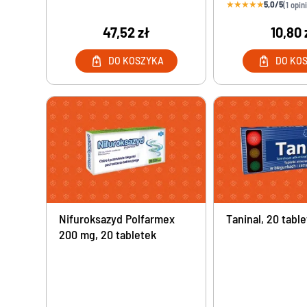
★
★
★
★
★
5,0/5
(1 opin
47,52 zł
10,80 
DO KOSZYKA
DO KO
Nifuroksazyd Polfarmex
Taninal, 20 tabl
200 mg, 20 tabletek