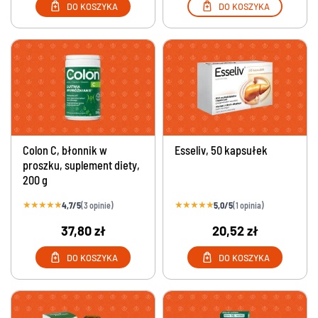
DO KOSZYKA
DO KOSZYKA
Colon C, błonnik w
Esseliv, 50 kapsułek
proszku, suplement diety,
200 g
★
★
★
★
★
★
★
★
★
★
4,7/5
5,0/5
(3 opinie)
(1 opinia)
37,80 zł
20,52 zł
DO KOSZYKA
DO KOSZYKA