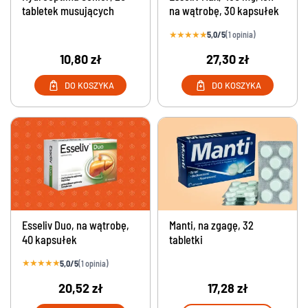
tabletek musujących
na wątrobę, 30 kapsułek
★
★
★
★
★
5,0/5
(1 opinia)
10,80 zł
27,30 zł
DO KOSZYKA
DO KOSZYKA
Esseliv Duo, na wątrobę,
Manti, na zgagę, 32
40 kapsułek
tabletki
★
★
★
★
★
5,0/5
(1 opinia)
20,52 zł
17,28 zł