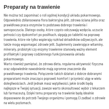
Preparaty na trawienie
Nie można też zapominać o roli ogólnej kondycji układu pokarmowego.
Odpowiednio zbilansowana flora bakteryjna jelit, zdrowa ściana jelita oraz
prawidłowa praca enzymów to podstawa dobrego trawienia i
samopoczucia. Dlatego osoby, które często odczuwają wzdęcia, uczucie
pełności czy dyskomfort po posiłkach, sięgają po tabletki na poprawę
trawienia, które nie tylko wspierają rozkład składników odżywczych, ale
także mogą wspomagać zdrowie jelit. Suplementy zawierające witaminy,
minerały, probiotyki czy enzymy trawienne stanowią ważny element
profilaktyki i poprawy codziennego funkcjonowania układu
pokarmowego.
Warto również pamiętać, że zdrowa dieta, regularna aktywność fizyczna
oraz odpowiednie nawodnienie mają ogromne znaczenie dla
prawidłowego trawienia. Połączenie takich działań z dobrze dobranymi
preparatami może znacząco poprawić komfort i przynieść ulgę w wielu
dolegliwościach. Jeśli jednak masz wątpliwości, jakie środki będą
najlepsze w Twojej sytuacji, zawsze warto skonsultować wybór z lekarzem
lub farmaceutą. Dzięki temu preparaty na trawienie będą idealnie
dopasowane do potrzeb Twojego organizmu i pomogą Ci zadbać o zdrowie
na wielu poziomach.