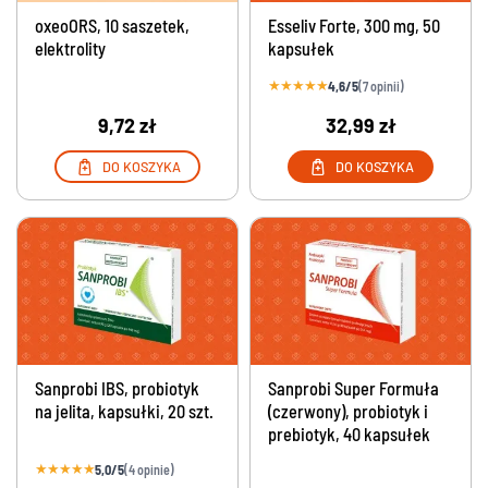
oxeoORS, 10 saszetek,
Esseliv Forte, 300 mg, 50
elektrolity
kapsułek
★
★
★
★
★
4,6/5
(7 opinii)
9,72 zł
32,99 zł
DO KOSZYKA
DO KOSZYKA
Sanprobi IBS, probiotyk
Sanprobi Super Formuła
na jelita, kapsułki, 20 szt.
(czerwony), probiotyk i
prebiotyk, 40 kapsułek
★
★
★
★
★
5,0/5
(4 opinie)