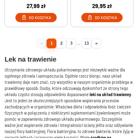
27,99 zł
29,95 zł
DO KOSZYKA
DO KOSZYKA
«
»
1
2
3
...
13
Lek na trawienie
Utrzymanie zdrowego układu pokarmowego jest niezwykle ważne dla
ogólnego zdrowia i samopoczucia. Ogólnie rzecz biorąc, nasz układ
trawienny daje nam znać, czy wszystko w naszym organizmie przebiega w
prawidłowy sposób. Osoby, które odczuwają dyskomfort ze strony tego
układu często stosują odpowiednio dopasowane
leki na układ trawienny
.
Jest to jeden ze skuteczniejszych sposobów wspierania procesów
zachodzących w organizmie. Właściwa dieta i odpowiednia ilość ćwiczeń
fizycznych w połączeniu z niektórymi suplementami żywieniowymi może
pomóc w zapewnieniu zdrowego układu pokarmowego. Szczególnie
ważne jest wspieranie zdrowia i integralności ściany jelita oraz odżywianie
naszej flory bakteryjnej. Flora bakteryjna, to zdrowe bakterie, które żyją w
naszych jelitach i przynoszą wiele korzyści. Wiele
środków na