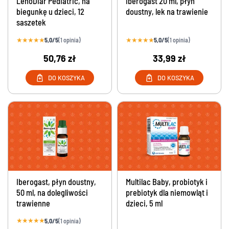
LenoDiar Pediatric, na
Iberogast 20 ml, płyn
biegunkę u dzieci, 12
doustny, lek na trawienie
saszetek
★
★
★
★
★
★
★
★
★
★
5,0/5
5,0/5
(1 opinia)
(1 opinia)
50,76 zł
33,99 zł
DO KOSZYKA
DO KOSZYKA
Iberogast, płyn doustny,
Multilac Baby, probiotyk i
50 ml, na dolegliwości
prebiotyk dla niemowląt i
trawienne
dzieci, 5 ml
★
★
★
★
★
5,0/5
(1 opinia)