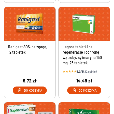
Ranigast SOS, na zgagę,
Lagosa tabletki na
12 tabletek
regenerację i ochronę
wątroby, sylimaryna 150
mg, 25 tabletek
★
★
★
★
★
5,0/5
(22 opinie)
9,72 zł
14,49 zł
DO KOSZYKA
DO KOSZYKA