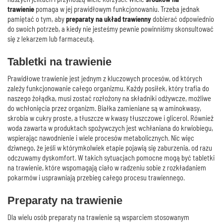
trawienie
pomaga w jej prawidłowym funkcjonowaniu. Trzeba jednak
pamiętać o tym, aby
preparaty na układ trawienny
dobierać odpowiednio
do swoich potrzeb, a kiedy nie jesteśmy pewnie powinniśmy skonsultować
się z lekarzem lub farmaceutą.
Tabletki na trawienie
Prawidłowe trawienie jest jednym z kluczowych procesów, od których
zależy funkcjonowanie całego organizmu. Każdy posiłek, który trafia do
naszego żołądka, musi zostać rozłożony na składniki odżywcze, możliwe
do wchłonięcia przez organizm. Białka zamieniane są w aminokwasy,
skrobia w cukry proste, a tłuszcze w kwasy tłuszczowe i glicerol. Również
woda zawarta w produktach spożywczych jest wchłaniana do krwiobiegu,
wspierając nawodnienie i wiele procesów metabolicznych. Nic więc
dziwnego, że jeśli w którymkolwiek etapie pojawią się zaburzenia, od razu
odczuwamy dyskomfort. W takich sytuacjach pomocne mogą być tabletki
na trawienie, które wspomagają ciało w radzeniu sobie z rozkładaniem
pokarmów i usprawniają przebieg całego procesu trawiennego.
Preparaty na trawienie
Dla wielu osób preparaty na trawienie są wsparciem stosowanym