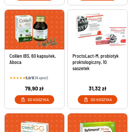
Colilen IBS, 60 kapsułek,
ProctoLact-M, probiotyk
Aboca
proktologiczny, 10
saszetek
★
★
★
★
★
5,0/5
(36 opinii)
79,90 zł
31,32 zł
DO KOSZYKA
DO KOSZYKA