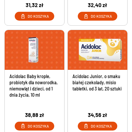
31,32 zł
32,40 zł
DO KOSZYKA
DO KOSZYKA
Acidolac Baby krople,
Acidolac Junior, o smaku
probiotyk dla noworodka,
białej czekolady, misio
niemowląt i dzieci, od 1
tabletki, od 3 lat, 20 sztuki
dnia życia, 10 ml
38,88 zł
34,56 zł
DO KOSZYKA
DO KOSZYKA