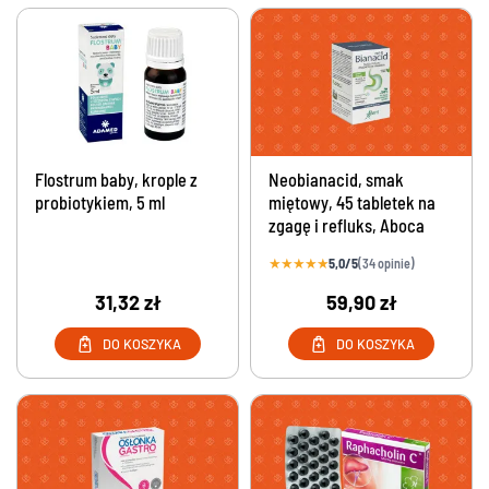
Flostrum baby, krople z
Neobianacid, smak
probiotykiem, 5 ml
miętowy, 45 tabletek na
zgagę i refluks, Aboca
★
★
★
★
★
5,0/5
(34 opinie)
31,32 zł
59,90 zł
DO KOSZYKA
DO KOSZYKA