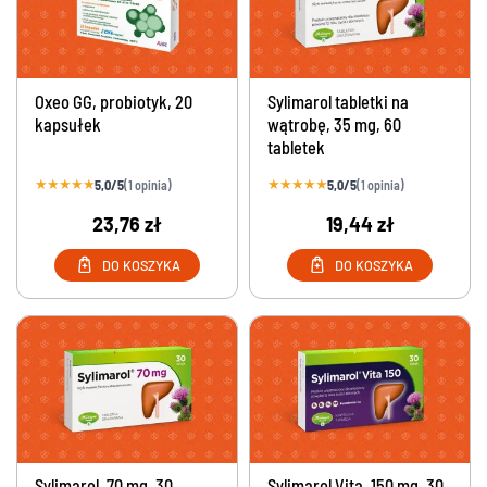
Oxeo GG, probiotyk, 20
Sylimarol tabletki na
kapsułek
wątrobę, 35 mg, 60
tabletek
★
★
★
★
★
★
★
★
★
★
5,0/5
5,0/5
(1 opinia)
(1 opinia)
23,76 zł
19,44 zł
DO KOSZYKA
DO KOSZYKA
Sylimarol, 70 mg, 30
Sylimarol Vita, 150 mg, 30