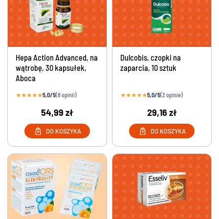
Hepa Action Advanced, na
Dulcobis, czopki na
wątrobę, 30 kapsułek,
zaparcia, 10 sztuk
Aboca
★
★
★
★
★
★
★
★
★
★
5,0/5
5,0/5
(8 opinii)
(2 opinie)
54,99 zł
29,16 zł
DO KOSZYKA
DO KOSZYKA