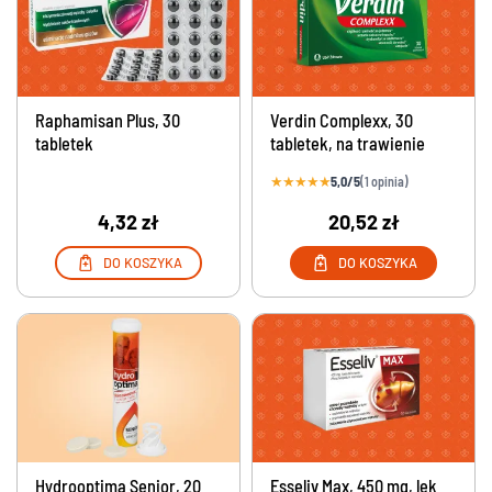
Raphamisan Plus, 30
Verdin Complexx, 30
tabletek
tabletek, na trawienie
★
★
★
★
★
5,0/5
(1 opinia)
4,32 zł
20,52 zł
DO KOSZYKA
DO KOSZYKA
Hydrooptima Senior, 20
Esseliv Max, 450 mg, lek