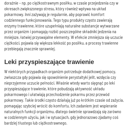
doraźnie – np. po ciężkostrawnym posiłku, w czasie przejedzenia czy w
okresach zwiększonego stresu, który również wpływa na układ
pokarmowy. Inni zażywają je regularnie, aby poprawić komfort
codziennego funkcjonowania. Tego typu produkty często zawierają
enzymy trawienne, które uzupełniają naturalne substancje wytwarzane
przez organizm i pomagają rozbić poszczególne składniki jedzenia na
mniejsze, łatwiej przyswajalne elementy. W efekcie zmniejsza się uczucie
ciężkości, pojawia się większa lekkość po posiłku, a procesy trawienne
przebiegają znacznie sprawniej.
Leki przyspieszające trawienie
W niektórych przypadkach organizm potrzebuje dodatkowej pomocy,
zwłaszcza gdy pojawia się spowolnienie perystaltyki jelit, wzdęcia czy
nieprzyjemne uczucie pełności. Właśnie wtedy warto sięgnąć po leki
przyspieszające trawienie, które pobudzają aktywność układu
pokarmowego i ułatwiają przechodzenie pokarmu przez przewód
pokarmowy. Takie środki często działają już po krótkim czasie od zażycia,
pomagając szybciej wrócić do komfortu. Ich zadaniem jest wspieranie
naturalnych funkcji organizmu, dlatego świetnie sprawdzają się zarówno
w codziennym użyciu, jak i w sytuacjach, gdy jednorazowo zjadamy coś
bardziej tłustego lub ciężkostrawnego.