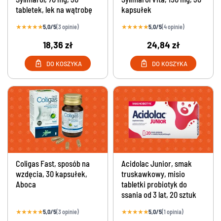
tabletek, lek na wątrobę
kapsułek
★
★
★
★
★
★
★
★
★
★
5,0/5
5,0/5
(3 opinie)
(4 opinie)
18,36 zł
24,84 zł
DO KOSZYKA
DO KOSZYKA
Coligas Fast, sposób na
Acidolac Junior, smak
wzdęcia, 30 kapsułek,
truskawkowy, misio
Aboca
tabletki probiotyk do
ssania od 3 lat, 20 sztuk
★
★
★
★
★
★
★
★
★
★
5,0/5
5,0/5
(3 opinie)
(1 opinia)