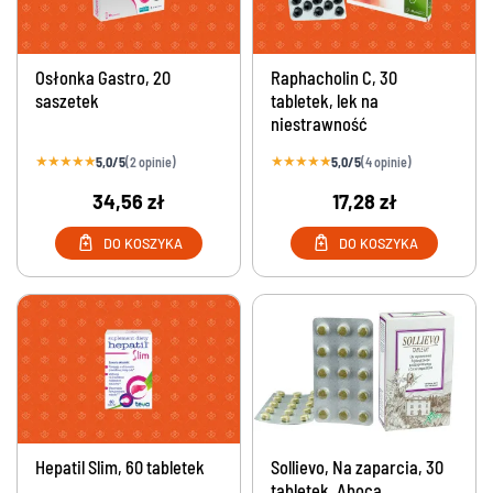
Osłonka Gastro, 20
Raphacholin C, 30
saszetek
tabletek, lek na
niestrawność
★
★
★
★
★
★
★
★
★
★
5,0/5
5,0/5
(2 opinie)
(4 opinie)
34,56 zł
17,28 zł
DO KOSZYKA
DO KOSZYKA
Hepatil Slim, 60 tabletek
Sollievo, Na zaparcia, 30
tabletek, Aboca