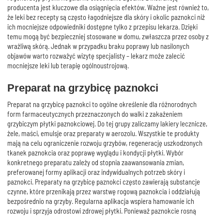
producenta jest kluczowe dla osiągnięcia efektów. Ważne jest również to,
że leki bez recepty są często łagodniejsze dla skóry i okolic paznokci niż
ich mocniejsze odpowiedniki dostępne tylko z przepisu lekarza. Dzięki
temu mogą być bezpieczniej stosowane w domu, zwłaszcza przez osoby z
wrażliwą skórą. Jednak w przypadku braku poprawy lub nasilonych
objawów warto rozważyć wizytę specjalisty – lekarz może zalecić
mocniejsze leki lub terapię ogólnoustrojową.
Preparat na grzybicę paznokci
Preparat na grzybicę paznokci to ogólne określenie dla różnorodnych
form farmaceutycznych przeznaczonych do walki z zakażeniem
grzybiczym płytki paznokciowej. Do tej grupy zaliczamy lakiery lecznicze,
żele, maści, emulsje oraz preparaty w aerozolu. Wszystkie te produkty
mają na celu ograniczenie rozwoju grzybów, regenerację uszkodzonych
tkanek paznokcia oraz poprawę wyglądu i kondycji płytki. Wybór
konkretnego preparatu zależy od stopnia zaawansowania zmian,
preferowanej formy aplikacji oraz indywidualnych potrzeb skóry i
paznokci. Preparaty na grzybicę paznokci często zawierają substancje
czynne, które przenikają przez warstwę rogową paznokcia i oddziałują
bezpośrednio na grzyby. Regularna aplikacja wspiera hamowanie ich
rozwoju i sprzyja odrostowi zdrowej płytki. Ponieważ paznokcie rosną