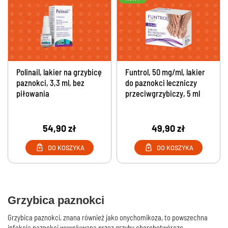
Polinail, lakier na grzybicę
Funtrol, 50 mg/ml, lakier
paznokci, 3,3 ml, bez
do paznokci leczniczy
piłowania
przeciwgrzybiczy, 5 ml
54,90 zł
49,90 zł
DO KOSZYKA
DO KOSZYKA
Grzybica paznokci
Grzybica paznokci, znana również jako onychomikoza, to powszechna
infekcja paznokci wywoływana przez grzyby chorobotwórcze –