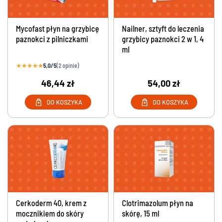
Mycofast płyn na grzybicę
Nailner, sztyft do leczenia
paznokci z pilniczkami
grzybicy paznokci 2 w 1, 4
ml
★
★
★
★
★
5,0/5
(2 opinie)
46,44 zł
54,00 zł
DO KOSZYKA
DO KOSZYKA
Cerkoderm 40, krem z
Clotrimazolum płyn na
mocznikiem do skóry
skórę, 15 ml