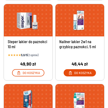
Steper lakier do paznokci
Nailner lakier 2w1 na
10 ml
grzybicę paznokci, 5 ml
★
★
★
★
★
5,0/5
(2 opinie)
49,90 zł
46,44 zł
DO KOSZYKA
DO KOSZYKA