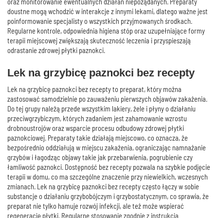
oraz monitorowanie ewentualnych działań niepożądanych. Preparaty
doustne mogą wchodzić w interakcje z innymi lekami, dlatego ważne jest
poinformowanie specjalisty o wszystkich przyjmowanych środkach.
Regularne kontrole, odpowiednia higiena stóp oraz uzupełniające formy
terapii miejscowej zwiększają skuteczność leczenia i przyspieszają
odrastanie zdrowej płytki paznokci.
Lek na grzybicę paznokci bez recepty
Lek na grzybicę paznokci bez recepty to preparat, który można
zastosować samodzielnie po zauważeniu pierwszych objawów zakażenia.
Do tej grupy należą przede wszystkim lakiery, żele i płyny o działaniu
przeciwgrzybiczym, których zadaniem jest zahamowanie wzrostu
drobnoustrojów oraz wsparcie procesu odbudowy zdrowej płytki
paznokciowej. Preparaty takie działają miejscowo, co oznacza, że
bezpośrednio oddziałują w miejscu zakażenia, ograniczając namnażanie
grzybów i łagodząc objawy takie jak przebarwienia, pogrubienie czy
łamliwość paznokci. Dostępność bez recepty pozwala na szybkie podjęcie
terapii w domu, co ma szczególne znaczenie przy niewielkich, wczesnych
zmianach. Lek na grzybicę paznokci bez recepty często łączy w sobie
substancje o działaniu grzybobójczym i grzybostatycznym, co sprawia, że
preparat nie tylko hamuje rozwój infekcji, ale też może wspierać
regenerację płytki. Regularne stosowanie zgodnie z instrukcją