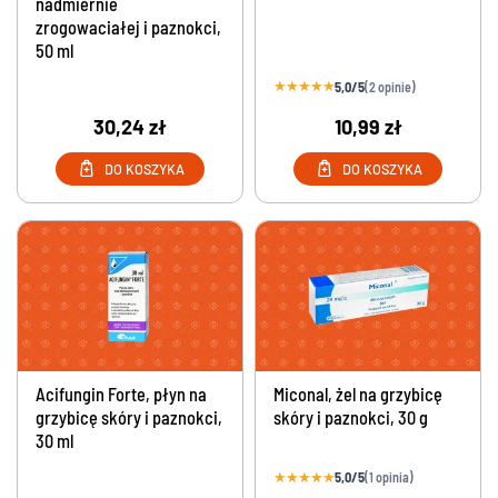
nadmiernie
zrogowaciałej i paznokci,
50 ml
★
★
★
★
★
5,0/5
(2 opinie)
30,24 zł
10,99 zł
DO KOSZYKA
DO KOSZYKA
Acifungin Forte, płyn na
Miconal, żel na grzybicę
grzybicę skóry i paznokci,
skóry i paznokci, 30 g
30 ml
★
★
★
★
★
5,0/5
(1 opinia)