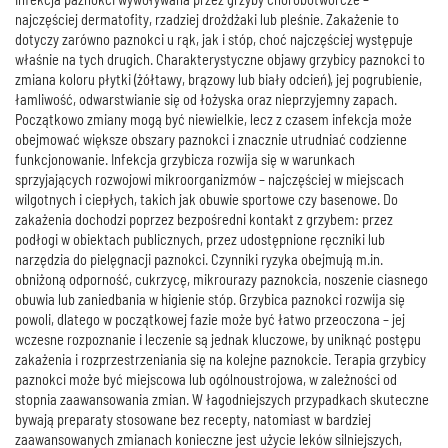
najczęściej dermatofity, rzadziej drożdżaki lub pleśnie. Zakażenie to
dotyczy zarówno paznokci u rąk, jak i stóp, choć najczęściej występuje
właśnie na tych drugich. Charakterystyczne objawy grzybicy paznokci to
zmiana koloru płytki (żółtawy, brązowy lub biały odcień), jej pogrubienie,
łamliwość, odwarstwianie się od łożyska oraz nieprzyjemny zapach.
Początkowo zmiany mogą być niewielkie, lecz z czasem infekcja może
obejmować większe obszary paznokci i znacznie utrudniać codzienne
funkcjonowanie. Infekcja grzybicza rozwija się w warunkach
sprzyjających rozwojowi mikroorganizmów – najczęściej w miejscach
wilgotnych i ciepłych, takich jak obuwie sportowe czy basenowe. Do
zakażenia dochodzi poprzez bezpośredni kontakt z grzybem: przez
podłogi w obiektach publicznych, przez udostępnione ręczniki lub
narzędzia do pielęgnacji paznokci. Czynniki ryzyka obejmują m.in.
obniżoną odporność, cukrzycę, mikrourazy paznokcia, noszenie ciasnego
obuwia lub zaniedbania w higienie stóp. Grzybica paznokci rozwija się
powoli, dlatego w początkowej fazie może być łatwo przeoczona – jej
wczesne rozpoznanie i leczenie są jednak kluczowe, by uniknąć postępu
zakażenia i rozprzestrzeniania się na kolejne paznokcie. Terapia grzybicy
paznokci może być miejscowa lub ogólnoustrojowa, w zależności od
stopnia zaawansowania zmian. W łagodniejszych przypadkach skuteczne
bywają preparaty stosowane bez recepty, natomiast w bardziej
zaawansowanych zmianach konieczne jest użycie leków silniejszych,