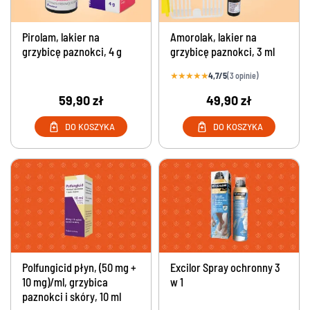
Pirolam, lakier na
Amorolak, lakier na
grzybicę paznokci, 4 g
grzybicę paznokci, 3 ml
★
★
★
★
★
4,7/5
(3 opinie)
59,90 zł
49,90 zł
DO KOSZYKA
DO KOSZYKA
Polfungicid płyn, (50 mg +
Excilor Spray ochronny 3
10 mg)/ml, grzybica
w 1
paznokci i skóry, 10 ml