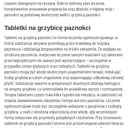
czasem dostępnych na receptę. Dobrze dobrany plan leczenia,
konsekwentne stosowanie preparatów oraz dbałość o higienę stóp i
paznokci są podstawą skutecznej walki z grzybicą paznokci.
Tabletki na grzybicę paznokci
Tabletki na grzybicę paznokci to forma leczenia ogólnoustrojowego, w
której substancje aktywne przenikają przez krwiobieg do łożyska
paznokcia i oddziałują bezpośrednio na źródło zakażenia. Ze względu na
strukturę paznokcia, miejscowe leczenie samymi maściami czy lakierami
przeciwgrzybiczymi nie zawsze jest wystarczające – szczególnie w
przypadku zmian głębszych oraz rozległych. Tabletki na grzybicę
paznokci mogą być wtedy skutecznym uzupełnieniem terapii, redukując
liczbę grzybów w całym organizmie oraz wspomagając odbudowę zdrowej
płytki. Substancje zawarte w preparatach doustnych działają hamująco
na enzymy grzybów, co uniemożliwia im prawidłowy wzrost i rozmnażanie.
Terapia tabletami często trwa kilka tygodni lub miesięcy, w zależności od
stopnia zaawansowania zakażenia i tempa wzrostu paznokcia. Leczenie
ogólnoustrojowe może być szczególnie wskazane u pacjentów z rozległą
grzybicą, u osób z obniżoną odpornością oraz wtedy, gdy wcześniejsze
formy miejscowe nie przyniosły pożądanych rezultatów. Przy stosowaniu
tabletek na grzybicę paznokci istotne jest przestrzeganie zaleceń lekarza