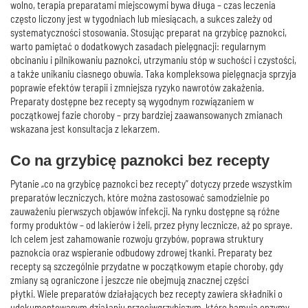
wolno, terapia preparatami miejscowymi bywa długa – czas leczenia
często liczony jest w tygodniach lub miesiącach, a sukces zależy od
systematyczności stosowania. Stosując preparat na grzybicę paznokci,
warto pamiętać o dodatkowych zasadach pielęgnacji: regularnym
obcinaniu i pilnikowaniu paznokci, utrzymaniu stóp w suchości i czystości,
a także unikaniu ciasnego obuwia. Taka kompleksowa pielęgnacja sprzyja
poprawie efektów terapii i zmniejsza ryzyko nawrotów zakażenia.
Preparaty dostępne bez recepty są wygodnym rozwiązaniem w
początkowej fazie choroby – przy bardziej zaawansowanych zmianach
wskazana jest konsultacja z lekarzem.
Co na grzybicę paznokci bez recepty
Pytanie „co na grzybicę paznokci bez recepty” dotyczy przede wszystkim
preparatów leczniczych, które można zastosować samodzielnie po
zauważeniu pierwszych objawów infekcji. Na rynku dostępne są różne
formy produktów – od lakierów i żeli, przez płyny lecznicze, aż po spraye.
Ich celem jest zahamowanie rozwoju grzybów, poprawa struktury
paznokcia oraz wspieranie odbudowy zdrowej tkanki. Preparaty bez
recepty są szczególnie przydatne w początkowym etapie choroby, gdy
zmiany są ograniczone i jeszcze nie obejmują znacznej części
płytki. Wiele preparatów działających bez recepty zawiera składniki o
udokumentowanym działaniu przeciwgrzybiczym, które hamują enzymy