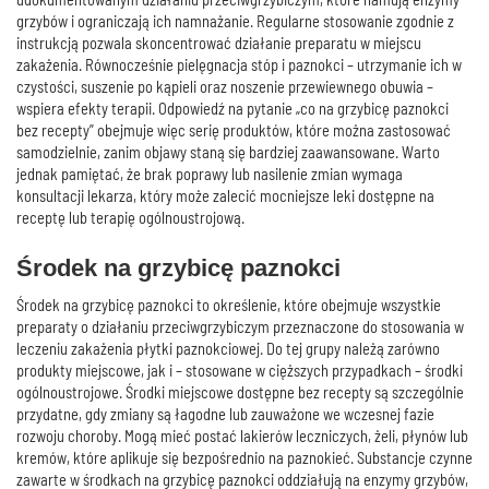
grzybów i ograniczają ich namnażanie. Regularne stosowanie zgodnie z
instrukcją pozwala skoncentrować działanie preparatu w miejscu
zakażenia. Równocześnie pielęgnacja stóp i paznokci – utrzymanie ich w
czystości, suszenie po kąpieli oraz noszenie przewiewnego obuwia –
wspiera efekty terapii. Odpowiedź na pytanie „co na grzybicę paznokci
bez recepty” obejmuje więc serię produktów, które można zastosować
samodzielnie, zanim objawy staną się bardziej zaawansowane. Warto
jednak pamiętać, że brak poprawy lub nasilenie zmian wymaga
konsultacji lekarza, który może zalecić mocniejsze leki dostępne na
receptę lub terapię ogólnoustrojową.
Środek na grzybicę paznokci
Środek na grzybicę paznokci to określenie, które obejmuje wszystkie
preparaty o działaniu przeciwgrzybiczym przeznaczone do stosowania w
leczeniu zakażenia płytki paznokciowej. Do tej grupy należą zarówno
produkty miejscowe, jak i – stosowane w cięższych przypadkach – środki
ogólnoustrojowe. Środki miejscowe dostępne bez recepty są szczególnie
przydatne, gdy zmiany są łagodne lub zauważone we wczesnej fazie
rozwoju choroby. Mogą mieć postać lakierów leczniczych, żeli, płynów lub
kremów, które aplikuje się bezpośrednio na paznokieć. Substancje czynne
zawarte w środkach na grzybicę paznokci oddziałują na enzymy grzybów,