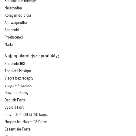
Ketonal bez recepty
Melatonina
Kolagen do picia
Ashwagandha
Sanprobi
Producenci
Marki
Najpopularniejsze produkty:
Sanprobi IBS
Tadalafil Maxigra
Viagra bez recepty
Viagra - 4 tabletki
Braveran Spray
Debutir Forte
Cyclo 3 Fort
Ibuvit D3 4000 IU 150 kaps.
Magnez lek Magne B6 Forte
Essentiale Forte