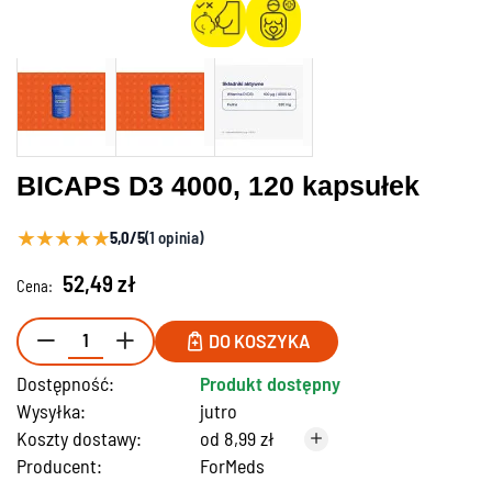
BICAPS D3 4000, 120 kapsułek
★
★
★
★
★
5,0/5
(1 opinia)
52,49 zł
Cena:
DO KOSZYKA
Dostępność:
Produkt dostępny
Wysyłka:
jutro
Koszty dostawy:
od 8,99 zł
Producent:
ForMeds