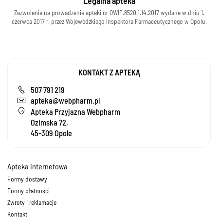
Legalna apteka
Zezwolenie na prowadzenie apteki nr OWIF.8520.1.14.2017 wydane w dniu 1.
czerwca 2017 r. przez Wojewódzkiego Inspektora Farmaceutycznego w Opolu.
KONTAKT Z APTEKĄ
507 791 219
apteka@webpharm.pl
Apteka Przyjazna Webpharm
Ozimska 72,
45-309 Opole
Apteka internetowa
Formy dostawy
Formy płatności
Zwroty i reklamacje
Kontakt