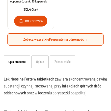
odporność, cynk, 15 kapsułek
32,40 zł
DO KOSZYKA
Zobacz wszystkie
Preparaty na odporność
→
Opis produktu
Opinie
Zobacz także
Lek Neosine Forte w tabletkach
zawiera
skoncentrowaną dawkę
substancji czynnej, stosowanej przy
infekcjach górnych dróg
oddechowych
oraz w leczeniu opryszczki pospolitej.