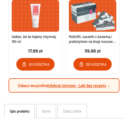
Iladian, żel do higieny intymnej,
MultiURI, saszetki z żurawiną i
180 ml
probiotykiem na drogi moczowe,
dla dzieci od 3 lat i dorosłych, 30
17,99 zł
39,96 zł
saszetek
DO KOSZYKA
DO KOSZYKA
Zobacz wszystkie
Infekcje intymne - Leki bez recepty
→
Opis produktu
Opinie
Zobacz także