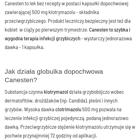
Canesten to lek bez recepty w postaci kapsułki dopochwowej
zawierającej 500 mg klotrymazolu - składnika
przeciwgrzybiczego. Produkt leczniczy bezpieczny jest też dla
kobiet w ciąży po pierwszym trymestrze.
Canesten to szybka i
wygodna terapia infekcji grzybiczych
- wystarczy jednorazowa
dawka - 1 kapsułka.
Jak działa globulka dopochwowa
Canesten?
Substancja czynna
klotrymazol
działa grzybobójczo wobec
dermatofitów, drożdżaków (np. Candida), pleśni i innych
grzybów. Wysoka dawka
clotrimazolu
500 mg pozwala na
leczenie infekcji grzybiczej pojedynczą, podaną jednorazowo
dawką. Przeciwgrzybicze stężenie klotrymazolu utrzymuje się w
pochwie przynajmniej 72 godziny od aplikacji.