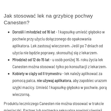
Jak stosować lek na grzybicę pochwy
Canesten?
Dorośli i młodzież od 16 lat
- 1 kapsułkę umieść głęboko w
pochwie przy użyciu dołączonego do opakowania
aplikatora. Lek zastosuj wieczorem. Jeśli po 7 dniach od
użycia nie będzie poprawy, skonsultuj się z lekarzem.
Młodzież od 12 do 15 lat
- u osób poniżej 16. roku życia lek
Canesten można stosować tylko po konsultacji z lekarzem.
Kobiety w ciąży od II trymestru
- lek należy aplikować za
pomocą palca,
nie używaj aplikatora
, aby zapobiec urazom
szyjki macicy. Umieść 1 kapsułkę głęboko w pochwie, porą
wieczorną.
Produktu leczniczego Canesten nie można stosować w trakcie
miesiączki. Partner lub partnerka seksualna powinni również