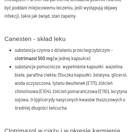
być poddani miejscowemu leczeniu, jeśli występują objawy
infekcji, takie jak świąd, stan zapalny.
Canesten - skład leku
substancja czynna o działaniu przeciwgrzybiczym -
clotrimazol 500 mg
(w jednej kapsułce)
substancje pomocnicze: wypełnienie kapsułki: wazelina
biała, parafina ciekła; Otoczka kapsułki: żelatyna, glicerol,
woda oczyszczona, tytanu dwutlenek (E171), żółcień
chinolinowa (E104), żółcień pomarańczowa (E110), lecytyna
sojowa, trójglicerydy nasyconych kwasów tłuszczowych o
średniej długości łańcucha.
Clotrimazol w ciąży i w okresie karmienia