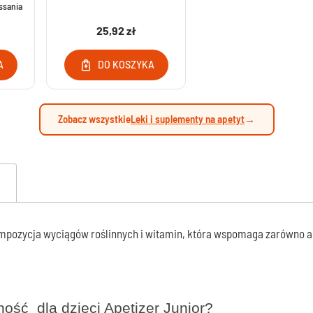
ssania
Maści na jęczmień bez recepty
wki moczowej - leki bez recepty
25,92 zł
Chusteczki do higieny oczu i powiek
alenie gruczołu krokowego
Krople z jodkiem potasu bez recepty
ementy na nietrzymanie moczu
A
DO KOSZYKA
lenie pęcherza bez recepty
Środki na rzucenie palenia
ymne - Leki bez recepty
Leki na rzucenie palenia
ienie nerkowe bez recepty
Zobacz wszystkie
Leki i suplementy na apetyt
→
 na drogi moczowe
mpozycja wyciągów roślinnych i witamin, która wspomaga zarówno ap
rność
dla dzieci Apetizer Junior?