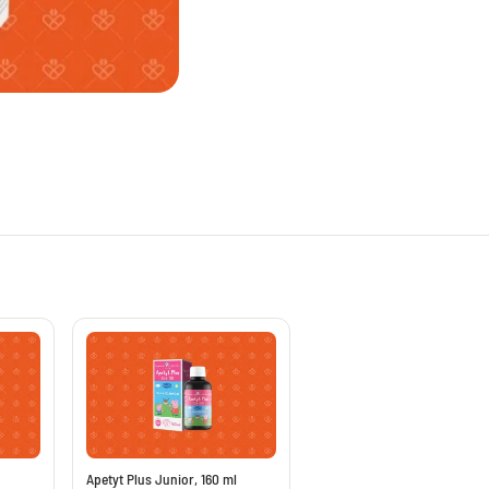
potencję, leki na erekcję
Preparaty na opryszczkę
tatę bez recepty
Żele na ukąszenia owadów
a mężczyzny
Leki na szybsze gojenie ran
Preparaty na wszy i gnidy
ementy na układ krążenia
Leki na nadmierne pocenie się
menty na cholesterol
Szampony na łupież
na żylaki
Kremy i maści na odparzenia
wzakrzepowe bez recepty
Maści i kremy na odleżyny
oroidy bez recepty
Preparaty na oczy i poprawę wzroku
ocnienie kości i stawów
Tabletki na oczy z luteiną
 na stawy
Krople nawilżające do oczu
 na stłuczenia
Krople na czerwone oczy
diety na stawy
Krople ze świetlikiem
wzapalne bez recepty
Krople do oczu
eciwbólowe i rozgrzewające
Witaminy i luteina na oczy
Apetyt Plus Junior, 160 ml
alenie układu moczowego
Tabletki z luteiną