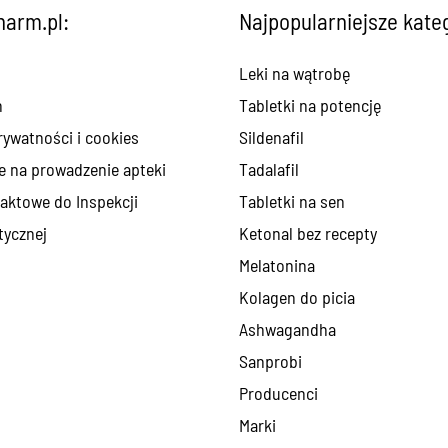
arm.pl:
Najpopularniejsze kate
Leki na wątrobę
n
Tabletki na potencję
rywatności i cookies
Sildenafil
e na prowadzenie apteki
Tadalafil
aktowe do Inspekcji
Tabletki na sen
ycznej
Ketonal bez recepty
Melatonina
Kolagen do picia
Ashwagandha
Sanprobi
Producenci
Marki