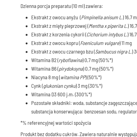
Dzienna porcja preparatu (10 ml) zawiera:
Ekstrakt z owocu anyżu (
Pimpinella anisum L.
) 16,7 
Ekstrakt z mięty pieprzowej (
Mentha x piperita L.
) 16,
Ekstrakt z korzenia cykorii (
Cichorium intybus L.
) 16,
Ekstrakt z owocu kopru (
Foeniculum vulgare
) 11 mg
Ekstrakt z owocu czarnego bzu (
Sambucus nigra L.
) 
Witamina B2 (
ryboflawina
) 0,7 mg (50%*)
Witamina B6 (
pirydoksyna
) 0,7 mg (50%*)
Niacyna 8 mg (
witamina PP
) (50%*)
Cynk (
glukonian cynku
) 3 mg (30%*)
Witamina D3 600 j.m. (300%*)
Pozostałe składniki: woda, substancje zagęszczające:
substancja konserwująca: benzoesan sodu, regulato
*% referencyjnej wartości spożycia
Produkt bez dodatku cukrów. Zawiera naturalnie występuj