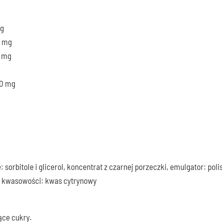
mg
7 mg
7 mg
30 mg
 sorbitole i glicerol, koncentrat z czarnej porzeczki, emulgator: p
r kwasowości: kwas cytrynowy
ące cukry.