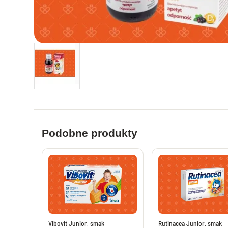
Leki i suplementy na apetyt
Tabletki na 
Zioła i leki na biegunkę
Leki na pros
Probiotyki i synbiotyki
Witaminy dl
Preparaty nawadniające i uzupełniające
Leki i supl
elektrolity
Leki i suple
Leki na wątrobę bez recepty
Leki i maści 
Leki na pasożyty ludzkie bez recepty
Leki przeci
Leki na chorobę lokomocyjną
Leki na hem
Leki przeciwbólowe i przeciwgorączkowe
Podobne produkty
Leki na wzm
Tabletki przeciwbólowe i przeciwgorączkowe
bez recepty
Maści i żele
Saszetki przeciwbólowe bez recepty
Maści i żele
Tabletki przeciwbólowe dla dorosłych
Suplementy 
Leki przeci
Leki i suplementy na układ nerwowy
Plastry prz
Leki nasenne bez recepty
Vibovit Junior, smak
Rutinacea Junior, smak
Leki na zap
Melatonina - tabletki melatonina na sen