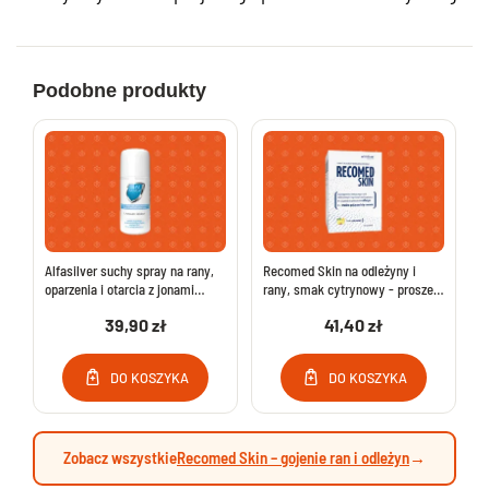
Podobne produkty
Alfasilver suchy spray na rany,
Recomed Skin na odleżyny i
oparzenia i otarcia z jonami
rany, smak cytrynowy - proszek
srebra (125 ml)
10 saszetek (250 g)
39,90 zł
41,40 zł
DO KOSZYKA
DO KOSZYKA
Zobacz wszystkie
Recomed Skin – gojenie ran i odleżyn
→