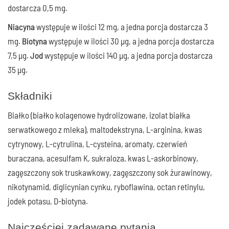
dostarcza 0,5 mg.
Niacyna
występuje w ilości 12 mg, a jedna porcja dostarcza 3
mg.
Biotyna
występuje w ilości 30 µg, a jedna porcja dostarcza
7,5 µg.
Jod
występuje w ilości 140 µg, a jedna porcja dostarcza
35 µg.
Składniki
Białko (białko kolagenowe hydrolizowane, izolat białka
serwatkowego z mleka), maltodekstryna, L-arginina, kwas
cytrynowy, L-cytrulina, L-cysteina, aromaty, czerwień
buraczana, acesulfam K, sukraloza, kwas L-askorbinowy,
zagęszczony sok truskawkowy, zagęszczony sok żurawinowy,
nikotynamid, diglicynian cynku, ryboflawina, octan retinylu,
jodek potasu, D-biotyna.
Najczęściej zadawane pytania