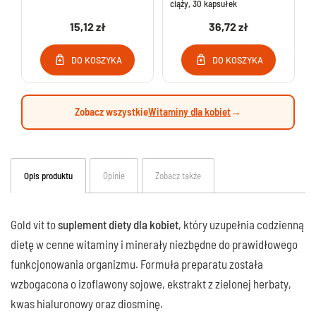
ciąży, 30 kapsułek
15,12 zł
36,72 zł
DO KOSZYKA
DO KOSZYKA
Zobacz wszystkie
Witaminy dla kobiet
→
Opis produktu
Opinie
Zobacz także
Gold vit to
suplement diety dla kobiet
, który uzupełnia codzienną
dietę w cenne witaminy i minerały niezbędne do prawidłowego
funkcjonowania organizmu. Formuła preparatu została
wzbogacona o izoflawony sojowe, ekstrakt z zielonej herbaty,
kwas hialuronowy oraz diosminę.