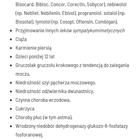
Bisocard, Bibloc, Concor, Corectin, Sobycor), nebiwolol
(np. Nebilet, Nebilenin, Ebivol), propranolol, sotalol (np.
Biosotal), tymolol (np. Cosopt, Oftensin, Combigan),
Przyjmowanie innych
leków sympatykomimetycznych
Ciąża
Karmienie piersią
Dzieci poniżej 12 lat
Gruczolak gruczołu krokowego z tendencją do zalegania
moczu,
Niedrożność szyi pęcherza moczowego,
Niedrożność odźwiernika dwunastnicy,
Czynna choroba wrzodowa,
Cukrzyca
Choroby płuc (w tym astma),
Wrodzony niedobór dehydrogenazy glukozo-6-fosfatazy
fosforanowej,