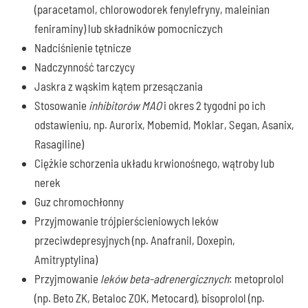
(paracetamol, chlorowodorek fenylefryny, maleinian
feniraminy) lub składników pomocniczych
Nadciśnienie tętnicze
Nadczynność tarczycy
Jaskra z wąskim kątem przesączania
Stosowanie
inhibitorów MAO
i okres 2 tygodni po ich
odstawieniu, np. Aurorix, Mobemid, Moklar, Segan, Asanix,
Rasagiline)
Ciężkie schorzenia układu krwionośnego, wątroby lub
nerek
Guz chromochłonny
Przyjmowanie trójpierścieniowych leków
przeciwdepresyjnych (np. Anafranil, Doxepin,
Amitryptylina)
Przyjmowanie
leków beta-adrenergicznych
: metoprolol
(np. Beto ZK, Betaloc ZOK, Metocard), bisoprolol (np.