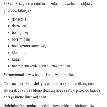
Składniki czynne produktu leczniczego zwalczają objawy
choroby, takie jak:
gorączka,
dreszcze,
bóle głowy,
bóle mięśni,
bóle kostno-stawowe,
kichanie,
katar,
nadmierna wydzielina śluzowa z nosa
Paracetamol
ulży w bólach i obniży gorączkę.
Chlorowodorek fenylefryny
pomoże na katar i zatkany nos,
składnik obkurcza błonę śluzową nosa i zatok, przez co łagodzi
obrzęk błony śluzowej nosa.
Maleinian feniraminy
łagodzi objawy takie jak kichanie, świąd