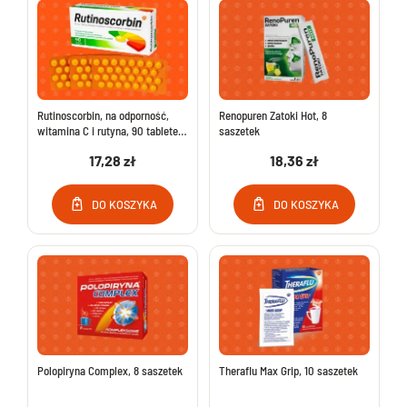
Rutinoscorbin, na odporność,
Renopuren Zatoki Hot, 8
witamina C i rutyna, 90 tabletek,
saszetek
lek od 6 lat
17,28 zł
18,36 zł
DO KOSZYKA
DO KOSZYKA
Polopiryna Complex, 8 saszetek
Theraflu Max Grip, 10 saszetek