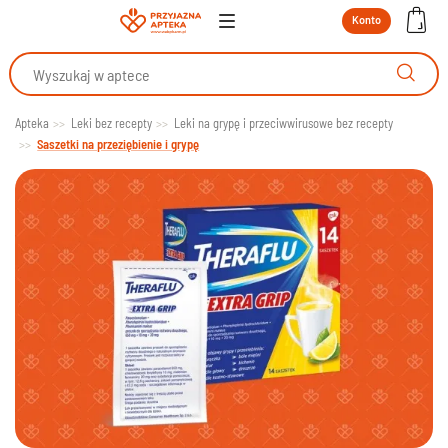
Konto
Apteka
Leki bez recepty
Leki na grypę i przeciwwirusowe bez recepty
Saszetki na przeziębienie i grypę