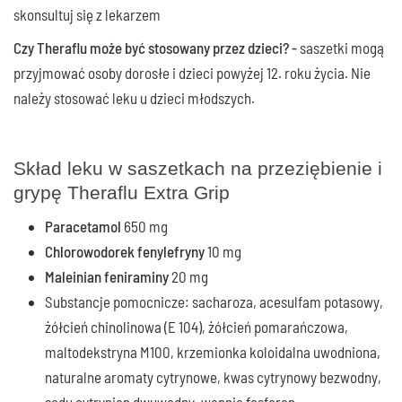
skonsultuj się z lekarzem
Czy Theraflu może być stosowany przez dzieci? -
saszetki mogą
przyjmować osoby dorosłe i dzieci powyżej 12. roku życia. Nie
należy stosować leku u dzieci młodszych.
Skład leku w saszetkach na przeziębienie i
grypę Theraflu Extra Grip
Paracetamol
650 mg
Chlorowodorek fenylefryny
10 mg
Maleinian feniraminy
20 mg
Substancje pomocnicze: sacharoza, acesulfam potasowy,
żółcień chinolinowa (E 104), żółcień pomarańczowa,
maltodekstryna M100, krzemionka koloidalna uwodniona,
naturalne aromaty cytrynowe, kwas cytrynowy bezwodny,
sodu cytrynian dwuwodny, wapnia fosforan.