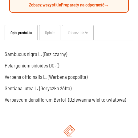
Zobacz wszystkie
Preparaty na odporność
→
Opis produktu
Opinie
Zobacz także
Sambucus nigra L. (Bez czarny)
Pelargonium sidoides DC. ()
Verbena officinalis L. (Werbena pospolita)
Gentiana lutea L. (Goryczka żółta)
Verbascum densiflorum Bertol. (Dziewanna wielkokwiatowa)