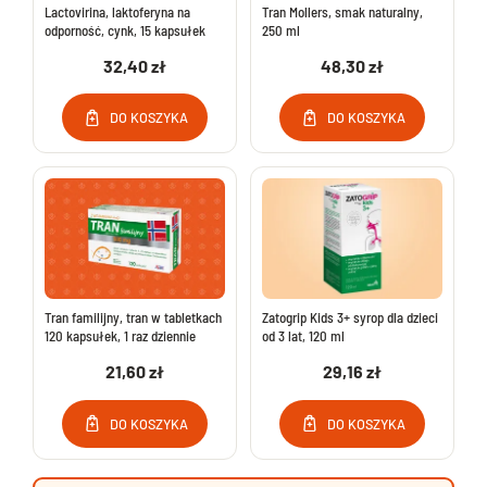
Lactovirina, laktoferyna na
Tran Mollers, smak naturalny,
odporność, cynk, 15 kapsułek
250 ml
32,40 zł
48,30 zł
DO KOSZYKA
DO KOSZYKA
Tran familijny, tran w tabletkach
Zatogrip Kids 3+ syrop dla dzieci
120 kapsułek, 1 raz dziennie
od 3 lat, 120 ml
21,60 zł
29,16 zł
DO KOSZYKA
DO KOSZYKA