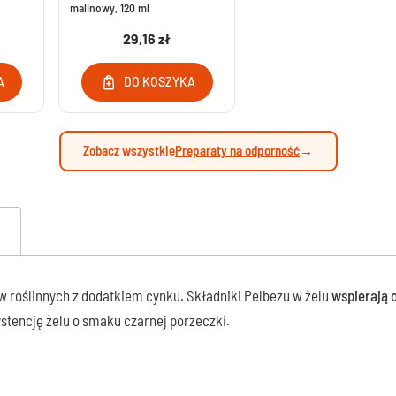
malinowy, 120 ml
Maści na jęczmień bez recepty
wki moczowej - leki bez recepty
29,16 zł
Chusteczki do higieny oczu i powiek
alenie gruczołu krokowego
Krople z jodkiem potasu bez recepty
ementy na nietrzymanie moczu
A
DO KOSZYKA
lenie pęcherza bez recepty
Środki na rzucenie palenia
ymne - Leki bez recepty
Leki na rzucenie palenia
ienie nerkowe bez recepty
Zobacz wszystkie
Preparaty na odporność
→
 na drogi moczowe
 roślinnych z dodatkiem cynku. Składniki Pelbezu w żelu
wspierają 
stencję żelu o smaku czarnej porzeczki.