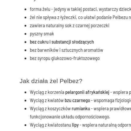
forma żelu - jedyny w takiej postaci, wystarczy dzie
żel nie spływa z łyżeczki, co ułatwi podanie Pelbezu
zawiera naturalny sok z czarnej porzeczki
pyszny smak
bez cukru i substancji słodzących
bez barwników i sztucznych aromatów
bez syropu glukozowo-fruktozowego
Jak działa żel Pelbez?
Wyciąg z korzenia
pelargonii afrykańskiej
- wspiera 
Wyciąg z kwiatów
bzu czarnego
- wspomaga fizjologi
Wyciąg z koszyczków
rumianku
- wspiera prawidłow
funkcjonowanie układu odpornościowego.
Wyciąg z kwiatostanu
lipy
- wspiera naturalną odpor