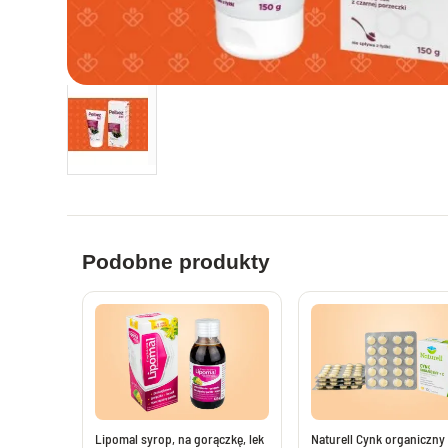
Leki i suplementy na apetyt
Tabletki na 
Zioła i leki na biegunkę
Leki na pros
Probiotyki i synbiotyki
Witaminy dl
Preparaty nawadniające i uzupełniające
Leki i supl
elektrolity
Leki i suple
Leki na wątrobę bez recepty
Leki i maści 
Leki na pasożyty ludzkie bez recepty
Leki przeci
Leki na chorobę lokomocyjną
Leki na hem
Leki przeciwbólowe i przeciwgorączkowe
Podobne produkty
Leki na wzm
Tabletki przeciwbólowe i przeciwgorączkowe
bez recepty
Maści i żele
Saszetki przeciwbólowe bez recepty
Maści i żele
Tabletki przeciwbólowe dla dorosłych
Suplementy 
Leki przeci
Leki i suplementy na układ nerwowy
Plastry prz
Leki nasenne bez recepty
Lipomal syrop, na gorączkę, lek
Naturell Cynk organiczny 
Leki na zap
Melatonina - tabletki melatonina na sen