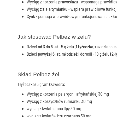
Wyciąg z korzenia
prawoślazu
- wspomaga prawidłowe
Wyciąg z ziela
tymianku
- wspiera prawidłowe funkcjo
Cynk
- pomaga w prawidłowym funkcjonowaniu układ
Jak stosować Pelbez w żelu?
Dzieci
od 3 do 6 lat
- 5 g żelu (
1 łyżeczka
) raz dziennie.
Dzieci
powyżej 6 lat, młodzież i dorośli
- 10 g żelu
(2 ł
Skład Pelbez żel
1 łyżeczka (5 gram) zawiera:
Wyciąg z korzenia pelargonii afrykańskiej 30 mg
Wyciąg z koszyczków rumianku 30 mg
wyciąg z kwiatostanu lipy 30 mg
wyciąg z kwiatów bzu czarnego 30 mg