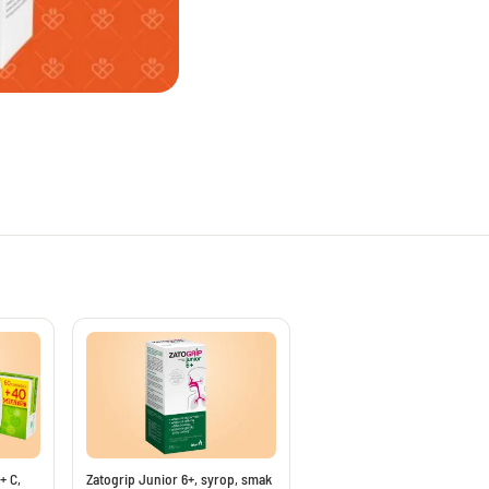
potencję, leki na erekcję
Preparaty na opryszczkę
tatę bez recepty
Żele na ukąszenia owadów
a mężczyzny
Leki na szybsze gojenie ran
Preparaty na wszy i gnidy
ementy na układ krążenia
Leki na nadmierne pocenie się
menty na cholesterol
Szampony na łupież
na żylaki
Kremy i maści na odparzenia
wzakrzepowe bez recepty
Maści i kremy na odleżyny
oroidy bez recepty
Preparaty na oczy i poprawę wzroku
ocnienie kości i stawów
Tabletki na oczy z luteiną
 na stawy
Krople nawilżające do oczu
 na stłuczenia
Krople na czerwone oczy
diety na stawy
Krople ze świetlikiem
wzapalne bez recepty
Krople do oczu
eciwbólowe i rozgrzewające
Witaminy i luteina na oczy
+ C,
Zatogrip Junior 6+, syrop, smak
alenie układu moczowego
Tabletki z luteiną