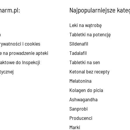
arm.pl:
Najpopularniejsze kate
Leki na wątrobę
n
Tabletki na potencję
rywatności i cookies
Sildenafil
e na prowadzenie apteki
Tadalafil
aktowe do Inspekcji
Tabletki na sen
ycznej
Ketonal bez recepty
Melatonina
Kolagen do picia
Ashwagandha
Sanprobi
Producenci
Marki