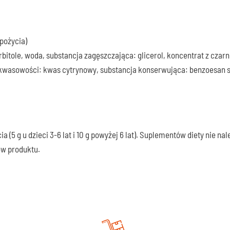
pożycia)
bitole, woda, substancja zagęszczająca: glicerol, koncentrat z czar
 kwasowości: kwas cytrynowy, substancja konserwująca: benzoesan 
a (5 g u dzieci 3-6 lat i 10 g powyżej 6 lat). Suplementów diety nie 
ów produktu.