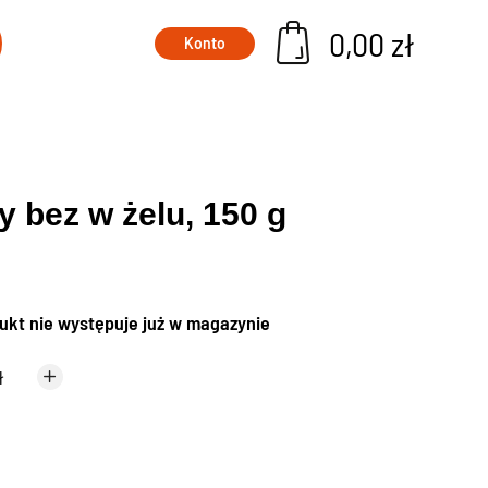
0,00 zł
Konto
Suplementy na włosy i paznokcie
Szampony i suplementy na wypadanie włosów
y bez w żelu, 150 g
Tabletki na włosy, skórę i paznokcie
Tabletki przyspieszajace opalanie
 dzieci
Leki wspomagające odchudzanie
ukt nie występuje już w magazynie
Błonnik w tabletkach
Probiotyki na odchudzanie
ł
Spalacze tłuszczu
Tabletki na odchudzanie
Tabletki na pozbycie się wody z organizmu
ty