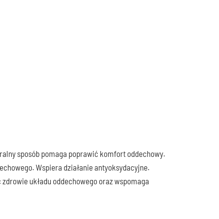
Leki na nieświeży oddech i halitozę
Leki na suchość w ustach
Pasty do zębów na próchnicę
Pasty do zębów nadwrażliwych
Pasty na krwawiące dziąsła
Płyny do płukania na krwawiące dziąsła
Płyny do płukania ust przeciw próchnicy
Wybielające pasty do zębów
Preparaty do czyszczenia uszu
Preparaty do czyszczenia uszu
Pielęgnacja stóp
uralny sposób pomaga poprawić komfort oddechowy.
Maści na odciski i modzele
dechowego. Wspiera działanie antyoksydacyjne.
Maski i skarpetki złuszczające do stóp
wać zdrowie układu oddechowego oraz wspomaga