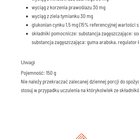
wyciąg z korzenia prawoślazu 30 mg
wyciąg z ziela tymianku 30 mg
glukonian cynku 1,5 mg (15% referencyjnej wartości s
składniki pomocnicze: substancja zagęszczające: sor
substancja zagęszczająca: guma arabska, regulator
Uwagi
Pojemność: 150 g
Nie należy przekraczać zalecanej dziennej porcji do spożyci
stosuj w przypadku uczulenia na którykolwiek ze składnik