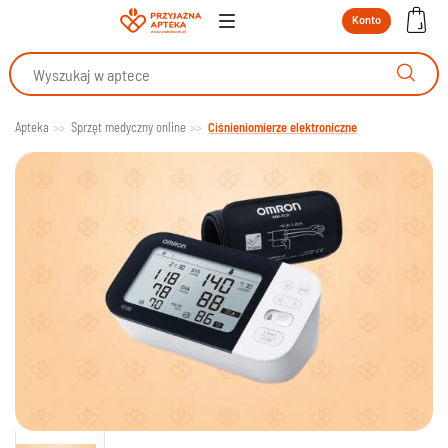
Konto
Apteka
Sprzęt medyczny online
Ciśnieniomierze elektroniczne