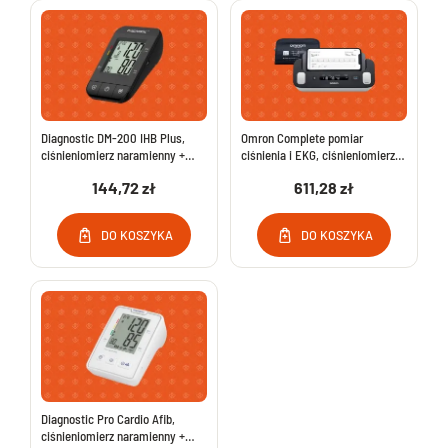
Diagnostic DM-200 IHB Plus,
Omron Complete pomiar
ciśnieniomierz naramienny +
ciśnienia i EKG, ciśnieniomierz
zasilacz
naramienny, HEM-7530T-E3
144,72 zł
611,28 zł
DO KOSZYKA
DO KOSZYKA
Diagnostic Pro Cardio Afib,
ciśnieniomierz naramienny +