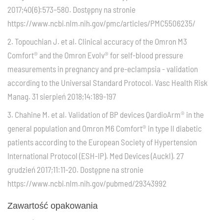
2017;40(6):573–580. Dostępny na stronie
https://www.ncbi.nlm.nih.gov/pmc/articles/PMC5506235/
2. Topouchian J. et al. Clinical accuracy of the Omron M3
Comfort® and the Omron Evolv® for self-blood pressure
measurements in pregnancy and pre-eclampsia - validation
according to the Universal Standard Protocol. Vasc Health Risk
Manag. 31 sierpień 2018;14:189-197
3. Chahine M. et al. Validation of BP devices QardioArm® in the
general population and Omron M6 Comfort® in type II diabetic
patients according to the European Society of Hypertension
International Protocol (ESH-IP). Med Devices (Auckl). 27
grudzień 2017;11:11-20. Dostępne na stronie
https://www.ncbi.nlm.nih.gov/pubmed/29343992
Zawartość opakowania