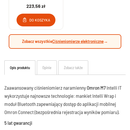
zasilacz
223,56 zł
DO KOSZYKA
Zobacz wszystkie
Ciśnieniomierze elektroniczne
→
Opis produktu
Opinie
Zobacz także
Zaawansowany ciśnieniomierz naramienny
Omron M7
Intelli IT
wykorzystuje najnowsze technologie: mankiet Intelli Wrap i
moduł Bluetooth zapewniający dostęp do aplikacji mobilnej
Omron Connect (bezpośrednia rejestracja wyników pomiaru).
5 lat gwarancji