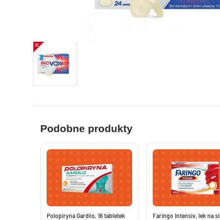
Leki i suplementy na apetyt
Tabletki na 
Zioła i leki na biegunkę
Leki na pros
Probiotyki i synbiotyki
Witaminy dl
Preparaty nawadniające i uzupełniające
Leki i supl
elektrolity
Leki i suple
Leki na wątrobę bez recepty
Leki i maści 
Leki na pasożyty ludzkie bez recepty
Leki przeci
Leki na chorobę lokomocyjną
Leki na hem
Leki przeciwbólowe i przeciwgorączkowe
Podobne produkty
Leki na wzm
Tabletki przeciwbólowe i przeciwgorączkowe
bez recepty
Maści i żele
Saszetki przeciwbólowe bez recepty
Maści i żele
Tabletki przeciwbólowe dla dorosłych
Suplementy 
Leki przeci
Leki i suplementy na układ nerwowy
Plastry prz
Leki nasenne bez recepty
Polopiryna Gardło, 16 tabletek
Faringo Intensiv, lek na si
Leki na zap
Melatonina - tabletki melatonina na sen