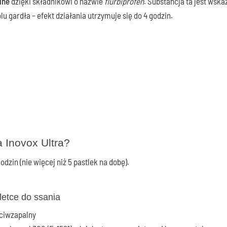
lne
dzięki składnikowi o nazwie
flurbiprofen
. Substancja ta jest wsk
ólu gardła – efekt działania utrzymuje się do 4 godzin.
a Inovox Ultra?
odzin (nie więcej niż 5 pastlek na dobę).
letce do ssania
eciwzapalny