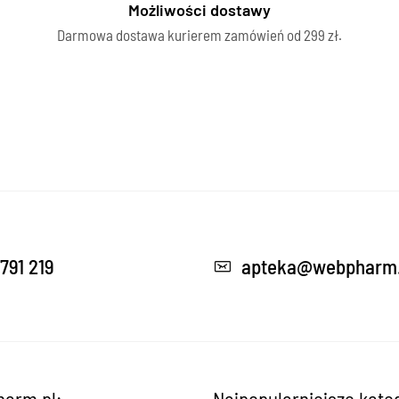
Możliwości dostawy
Darmowa dostawa kurierem zamówień od 299 zł.
791 219
apteka@webpharm.
arm.pl:
Najpopularniejsze kate