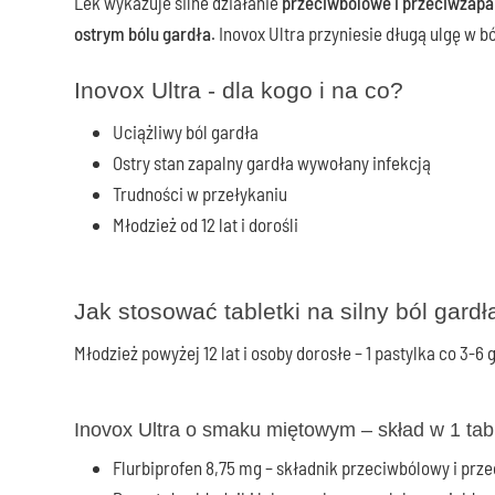
Lek wykazuje silne działanie
przeciwbólowe i przeciwzapa
ostrym bólu gardła
. Inovox Ultra przyniesie długą ulgę w b
Inovox Ultra - dla kogo i na co?
Uciążliwy ból gardła
Ostry stan zapalny gardła wywołany infekcją
Trudności w przełykaniu
Młodzież od 12 lat i dorośli
Jak stosować tabletki na silny ból gardł
Młodzież powyżej 12 lat i osoby dorosłe – 1 pastylka co 3-6 g
Inovox Ultra o smaku miętowym – skład w 1 tab
Flurbiprofen 8,75 mg – składnik przeciwbólowy i prz