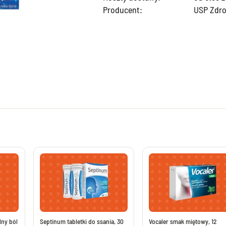
Producent:
USP Zdr
potencję, leki na erekcję
Preparaty na opryszczkę
tatę bez recepty
Żele na ukąszenia owadów
a mężczyzny
Leki na szybsze gojenie ran
Preparaty na wszy i gnidy
ementy na układ krążenia
Leki na nadmierne pocenie się
menty na cholesterol
Szampony na łupież
na żylaki
Kremy i maści na odparzenia
wzakrzepowe bez recepty
Maści i kremy na odleżyny
oroidy bez recepty
Preparaty na oczy i poprawę wzroku
ocnienie kości i stawów
Tabletki na oczy z luteiną
 na stawy
Krople nawilżające do oczu
 na stłuczenia
Krople na czerwone oczy
diety na stawy
Krople ze świetlikiem
wzapalne bez recepty
Krople do oczu
eciwbólowe i rozgrzewające
Witaminy i luteina na oczy
lny ból
Septinum tabletki do ssania, 30
Vocaler smak miętowy, 12
alenie układu moczowego
Tabletki z luteiną