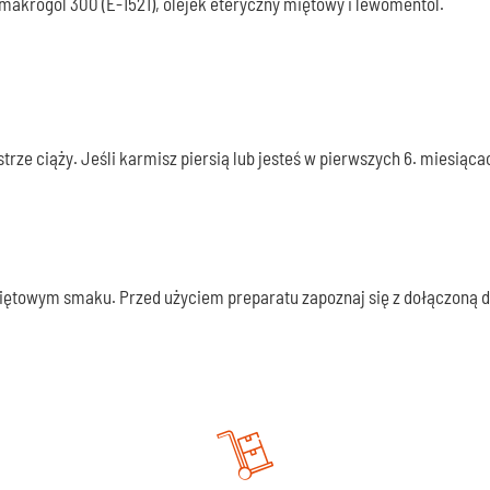
 makrogol 300 (E-1521), olejek eteryczny miętowy i lewomentol.
rze ciąży. Jeśli karmisz piersią lub jesteś w pierwszych 6. miesiąca
 miętowym smaku. Przed użyciem preparatu zapoznaj się z dołączoną 