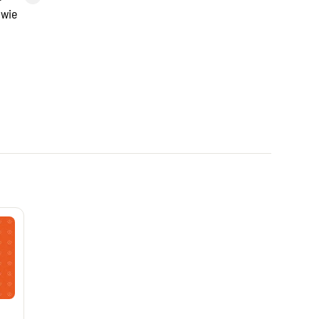
Herbatki ziołowe i mieszanki ziół
owie
Herbaty ziołowe i mieszanki ziół
Preparaty dla diabetyków
Leki na cukrzycę bez recepty
Żywienie medyczne
Nestle Resource preparaty odżywcze
Olimp Nutramil
Nutridrinki
Białko w proszku
Recomed – żywienie medyczne i preparaty
odżywcze
Środki odkażające
Preparaty do dezynfekcji skóry
Żele do dezynfekcji
Spraye na komary i kleszcze