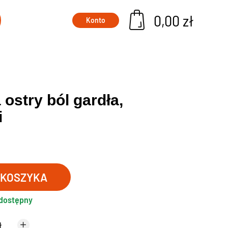
0,00 zł
Konto
Suplementy na włosy i paznokcie
Szampony i suplementy na wypadanie włosów
ostry ból gardła,
Tabletki na włosy, skórę i paznokcie
i
Tabletki przyspieszajace opalanie
 dzieci
Leki wspomagające odchudzanie
Błonnik w tabletkach
Probiotyki na odchudzanie
 KOSZYKA
Spalacze tłuszczu
 dostępny
Tabletki na odchudzanie
Tabletki na pozbycie się wody z organizmu
ł
ty