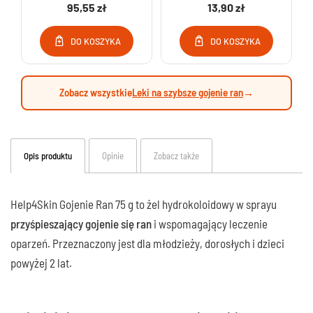
95,55 zł
13,90 zł
DO KOSZYKA
DO KOSZYKA
Zobacz wszystkie
Leki na szybsze gojenie ran
→
Opis produktu
Opinie
Zobacz także
Help4Skin Gojenie Ran 75 g to żel hydrokoloidowy w sprayu
przyśpieszający gojenie się ran
i wspomagający leczenie
oparzeń. Przeznaczony jest dla młodzieży, dorosłych i dzieci
powyżej 2 lat.