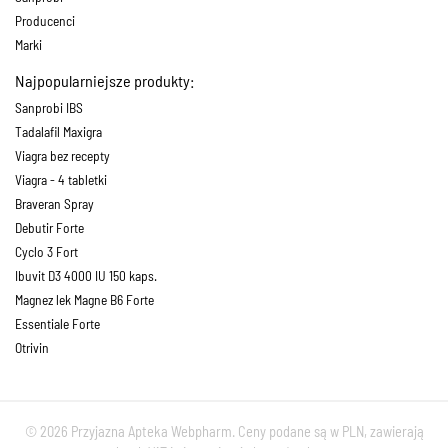
Producenci
Marki
Najpopularniejsze produkty:
Sanprobi IBS
Tadalafil Maxigra
Viagra bez recepty
Viagra - 4 tabletki
Braveran Spray
Debutir Forte
Cyclo 3 Fort
Ibuvit D3 4000 IU 150 kaps.
Magnez lek Magne B6 Forte
Essentiale Forte
Otrivin
© 2026 Przyjazna Apteka Webpharm. Ceny podane są w PLN, zawierają